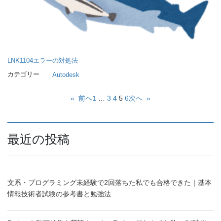
LNK1104エラーの対処法
カテゴリー
Autodesk
«
前へ
1
…
3
4
5
6
次へ
»
最近の投稿
文系・プログラミング未経験で2回落ちた私でも合格できた｜基本
情報技術者試験の参考書と勉強法