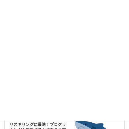
オンライン学習は、忙しい中でもスキルアップを目指せる手軽な
方法です。高品質な講座が豊富に揃い、自由なタイミングで学べ
るのが魅力。まずは無料の講座やお得なセールを活用し、自分に
合った学びを見つけてみてください！
講座をチェックする
プログラミング
カテゴリー
環境設定
前の記事
Oracleデータベースの起動と停
止を自動化する方法
2024年6月30日
プログラミングスクール
次の記事
リスキリングに最適！プログラ